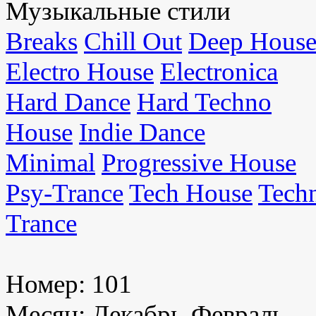
Музыкальные стили
Breaks
Chill Out
Deep Hous
Electro House
Electronica
Hard Dance
Hard Techno
House
Indie Dance
Minimal
Progressive House
Psy-Trance
Tech House
Tech
Trance
Номер:
101
Месяц:
Декабрь-Февраль