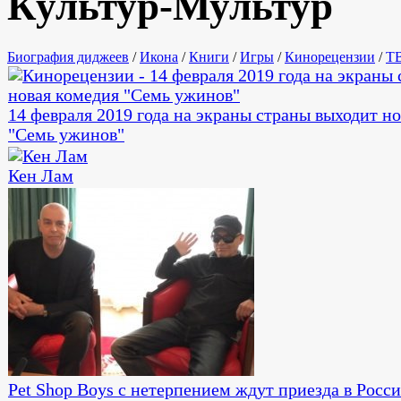
Культур-Мультур
Биография диджеев
/
Икона
/
Книги
/
Игры
/
Кинорецензии
/
Т
14 февраля 2019 года на экраны страны выходит н
"Семь ужинов"
Кен Лам
Pet Shop Boys с нетерпением ждут приезда в Росс