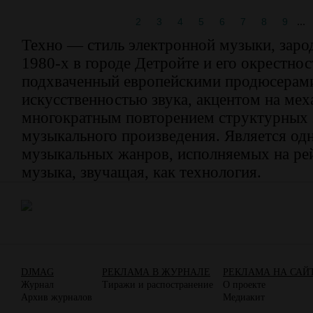
...
1
2
3
4
5
6
7
8
9
Техно — стиль электронной музыки, заро
1980-х в городе Детройте и его окрестно
подхваченный европейскими продюсерами
искусственностью звука, акцентом на мех
многократным повторением структурных 
музыкального произведения. Является од
музыкальных жанров, исполняемых на ре
музыка, звучащая, как технология.
DJMAG
РЕКЛАМА В ЖУРНАЛЕ
РЕКЛАМА НА САЙ
Журнал
Тиражи и распостранение
О проекте
Архив журналов
Медиакит