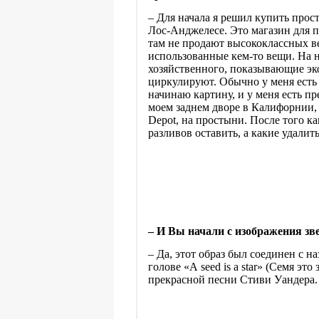
–
Для начала я решил купить прос
Лос-Анджелесе. Это магазин для п
там не продают высококлассных в
использованные кем-то вещи. На н
хозяйственного, показывающие эк
циркулируют. Обычно у меня есть о
начинаю картину, и у меня есть пр
моем заднем дворе в Калифорнии,
Depot
, на простыни. После того ка
разливов оставить, а какие удалить
–
И Вы начали с изображения зв
–
Да, этот образ был соединен с на
голове «
A
seed
is
a
star
» (Семя это 
прекрасной песни Стиви Уандера.