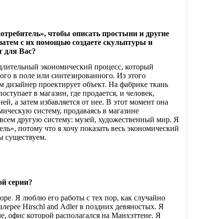
отребитель», чтобы описать простыни и другие
 затем с их помощью создаете скульптуры и
т для Вас?
 длительный экономический процесс, который
ого в поле или синтезированного. Из этого
ем дизайнер проектирует объект. На фабрике ткань
ступает в магазин, где продается, и человек,
ей, а затем избавляется от нее. В этот момент она
мическую систему, продаваясь в магазине
всем другую систему: музей, художественный мир. Я
ль», потому что я хочу показать весь экономический
ы существуем.
ой серии?
ре. Я люблю его работы с тех пор, как случайно
галерее
Hirschl
and
Adler
в поздних девяностых. Я
е, офис которой располагался на Манхэттене. Я