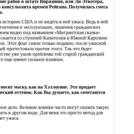
ние рабов в штате Виржиния, или Ли Этвотера,
 консультанта времен Рейгана. Получилась смесь
а.
на историю США и не видеть в ней ужаса. Ведь в ней
угнетения и эксплуатации, лишения гражданских
 моем видео под названием «Мигрантская сказка»
пускается со ступеней Капитолия в Южной Каролине
ии. Этот флаг сняли только недавно, после ужасной
ей протестовала против этого. Так что будет
ществе уже ушли проблемы той старой гражданской
се еще имеют сильное влияние.
носит маску, как на Хэллоуине. Это придает
еский оттенок. Как Вы думаете, как сочетаются
зное дело. Великие комики часто могут сказать такую
ить в другом виде. Для меня это просто метод для
ет ужаса.