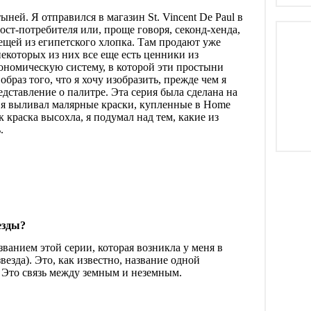
тыней. Я отправился в магазин
St
.
Vincent
De
Paul
в
ост-потребителя или, проще говоря, секонд-хенда,
ещей из египетского хлопка. Там продают уже
екоторых из них все еще есть ценники из
ономическую систему, в которой эти простыни
браз того, что я хочу изобразить, прежде чем я
едставление о палитре. Эта серия была сделана на
 я выливал малярные краски, купленные в
Home
к краска высохла, я подумал над тем, какие из
.
езды?
званием этой серии, которая возникла у меня в
звезда). Это, как известно, название одной
 Это связь между земным и неземным.