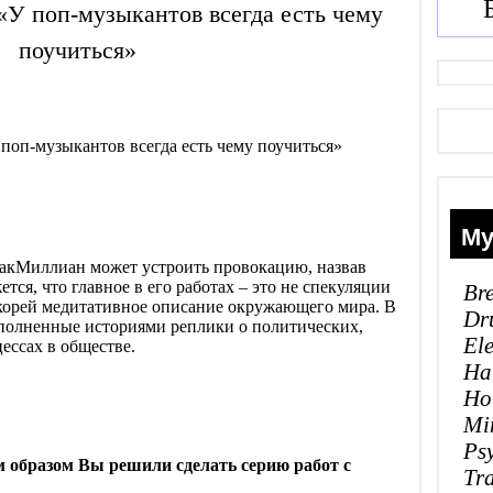
У поп-музыкантов всегда есть чему
поучиться»
Му
кМиллиан может устроить провокацию, назвав
ется, что главное в его работах
–
это не спекуляции
Br
скорей медитативное описание окружающего мира. В
Dr
аполненные историями реплики о политических,
El
ессах в обществе.
Ha
Ho
Mi
Ps
м образом Вы решили сделать серию работ с
Tr