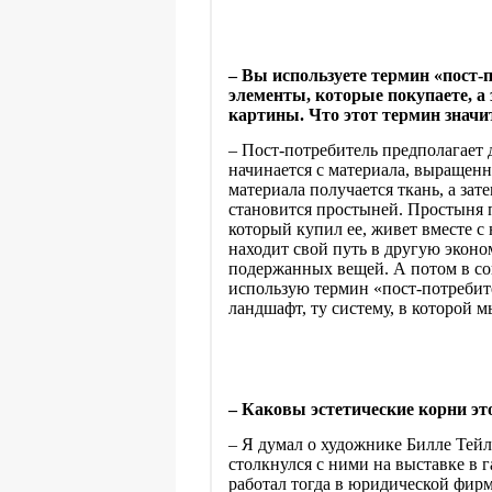
–
Вы используете термин «пост-п
элементы, которые покупаете, а
картины. Что этот термин значи
–
Пост-потребитель предполагает
начинается с материала, выращенн
материала получается ткань, а зат
становится простыней. Простыня по
который купил ее, живет вместе с н
находит свой путь в другую эконо
подержанных вещей. А потом в со
использую термин «пост-потребите
ландшафт, ту систему, в которой м
–
Каковы эстетические корни эт
–
Я думал о художнике Билле Тейло
столкнулся с ними на выставке в 
работал тогда в юридической фирм