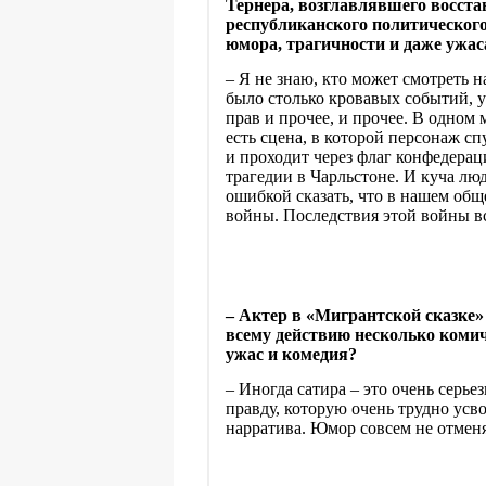
Тернера, возглавлявшего восста
республиканского политического
юмора, трагичности и даже ужас
– Я не знаю, кто может смотреть 
было столько кровавых событий, 
прав и прочее, и прочее. В одном
есть сцена, в которой персонаж с
и проходит через флаг конфедерац
трагедии в Чарльстоне. И куча люд
ошибкой сказать, что в нашем об
войны. Последствия этой войны в
– Актер в «Мигрантской сказке» 
всему действию несколько комич
ужас и комедия?
– Иногда сатира
–
это очень серье
правду, которую очень трудно усво
нарратива. Юмор совсем не отменя