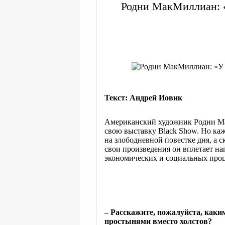
Родни МакМиллиан: «
Текст: Андрей Иовик
Американский художник Родни Ма
свою выставку
Black
Show
. Но каж
на злободневной повестке дня, а 
свои произведения он вплетает н
экономических и социальных проц
–
Расскажите, пожалуйста, каки
простынями вместо холстов?