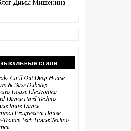
Блог Димы Мишенина
зыкальные стили
eaks
Chill Out
Deep House
um & Bass
Dubstep
ectro House
Electronica
rd Dance
Hard Techno
use
Indie Dance
nimal
Progressive House
y-Trance
Tech House
Techno
ance