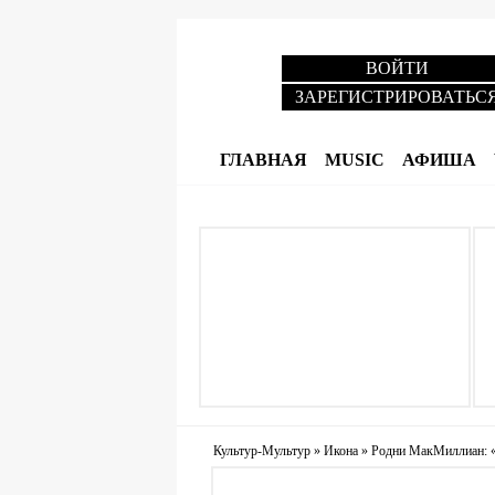
ВОЙТИ
ЗАРЕГИСТРИРОВАТЬС
ГЛАВНАЯ
MUSIC
АФИША
Культур-Мультур
»
Икона
»
Родни МакМиллиан: «У