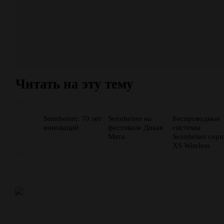
Читать на эту тему
Sennheiser: 70 лет
Sennheiser на
Беспроводные
инноваций
фестивале Дикая
системы
Мята
Sennheiser сер
XS Wireless