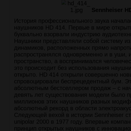
Sennheiser H
История профессионального звука начала
наушников HD 414. Первые в мире откры
буквально взорвали индустрию аудиотехно
Наушники представляли собой систему и
динамиков, расположенных прямо напроти
распространялся одновременно и в уши, 
пространство, а воспринимался человечес
это происходит без использования наушни
открыто. HD 414 открыли совершенно нов
спровоцировали беспрецедентный бум. Эт
абсолютным бестселлером продаж – с нач
девять лет существования модели было п
миллионов этих наушников разных модифи
абсолютный рекорд в области электроаку
Следующей вехой в истории Sennheiser с
unipolar 2000 в 1977 году. Впервые комп
принцип открытых наушников с инноваци