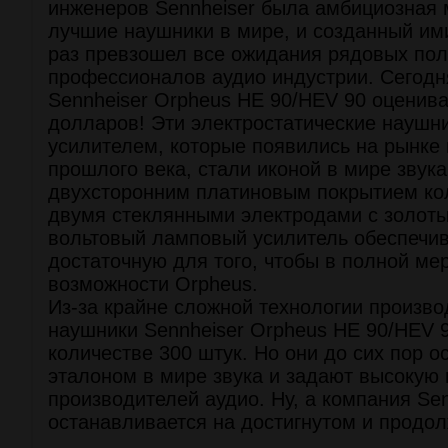
инженеров Sennheiser была амбициозная 
лучшие наушники в мире, и созданный им
раз превзошел все ожидания рядовых пол
профессионалов аудио индустрии. Сегодн
Sennheiser Orpheus HE 90/HEV 90 оценива
долларов! Эти электростатические наушн
усилителем, которые появились на рынке 
прошлого века, стали иконой в мире звук
двухсторонним платиновым покрытием ко
двумя стеклянными электродами с золоты
вольтовый ламповый усилитель обеспечив
достаточную для того, чтобы в полной ме
возможности Orpheus.
Из-за крайне сложной технологии произв
наушники Sennheiser Orpheus HE 90/HEV 
количестве 300 штук. Но они до сих пор 
эталоном в мире звука и задают высокую 
производителей аудио. Ну, а компания Sen
останавливается на достигнутом и продол