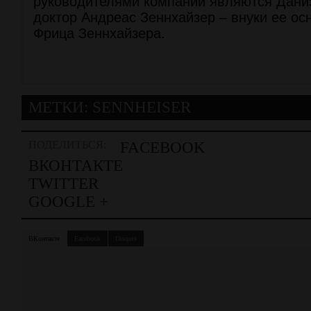
руководителями компании являются Дани
доктор Андреас Зеннхайзер – внуки ее ос
Фрица Зеннхайзера.
МЕТКИ:
SENNHEISER
ПОДЕЛИТЬСЯ:
FACEBOOK
ВКОНТАКТЕ
TWITTER
GOOGLE +
ВКонтакте
Facebook
Disquis