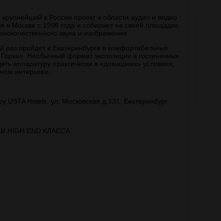
крупнейший в России проект в области аудио и видео
я в Москве с 1996 года и собирает на своей площадке
кокачественного звука и изображения.
ой раз пройдет в Екатеринбурге в комфортабельных
 Горка». Необычный формат экспозиции в гостиничных
еть аппаратуру практически в «домашних» условиях,
нном интерьере.
 USTA Hotels, ул. Московская д.131, Екатеринбург
 И HIGH END КЛАССА