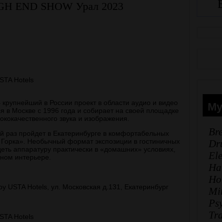
IGH END SHOW Урал 2023
TA Hotels
Му
крупнейший в России проект в области аудио и видео
я в Москве с 1996 года и собирает на своей площадке
кокачественного звука и изображения.
Br
ой раз пройдет в Екатеринбурге в комфортабельных
 Горка». Необычный формат экспозиции в гостиничных
Dr
еть аппаратуру практически в «домашних» условиях,
El
нном интерьере.
Ha
Ho
 USTA Hotels, ул. Московская д.131, Екатеринбург
Mi
Ps
Tr
TA Hotels