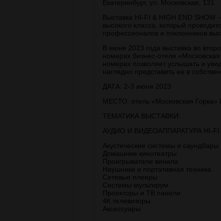
Екатеринбург, ул. Московская, 131
Выставка HI-FI & HIGH END SHOW – 
высокого класса, который проводитс
профессионалов и поклонников высо
В июне 2023 года выставка во втор
номерах бизнес-отеля «Московская
номерах позволяет услышать и увид
наглядно представить ее в собстве
ДАТА: 2-3 июня 2023
МЕСТО: отель «Московская Горка» by
ТЕМАТИКА ВЫСТАВКИ:
АУДИО И ВИДЕОАППАРАТУРА HI-FI
Акустические системы и саундбары
Домашние кинотеатры
Проигрыватели винила
Наушники и портативная техника
Сетевые плееры
Системы мультирум
Проекторы и ТВ панели
4К телевизоры
Аксессуары