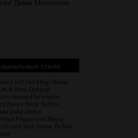
Блог Димы Мишенина
зыкальные стили
eaks
Chill Out
Deep House
um & Bass
Dubstep
ectro House
Electronica
rd Dance
Hard Techno
use
Indie Dance
nimal
Progressive House
y-Trance
Tech House
Techno
ance