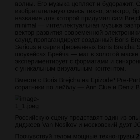
волны. Его музыка цепляет и будоражит. 
изобретательную смесь техно, электро, бр
название для которой придумал сам Brejch
minimal — интеллектуальная музыка завт
вектор развития современной электроники.
саунд пропагандирует созданный Boris Bre
Serious и серия фирменных Boris Brejcha 
шоукейсах Брейча — маг в золотой маск
экспериментирует с форматами и синхрон
с уникальным визуальным контентом.
Вместе с Boris Brejcha на Epizode³ Pre-Par
соратники по лейблу — Ann Clue и Deniz B
Российскую сцену представят один из оп
диджеев Van Nosikov и московский дуэт J
Прочувствуй телом мощные техно-грувы
2