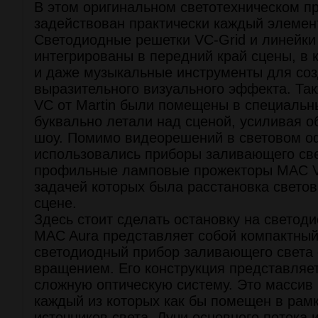
В этом оригинальном светотехническом п
задействован практически каждый элемен
Светодиодные решетки VC-Grid и линейки 
интегрированы в передний край сцены, в 
и даже музыкальные инструменты для со
выразительного визуального эффекта. Та
VC от Martin были помещены в специальн
буквально летали над сценой, усиливая 
шоу. Помимо видеорешений в световом о
использовались приборы заливающего св
профильные ламповые прожекторы MAC Vip
задачей которых была расстановка светов
сцене.
Здесь стоит сделать остановку на светод
MAC Aura представляет собой компактны
светодиодный прибор заливающего света
вращением. Его конструкция представляет
сложную оптическую систему. Это массив
каждый из которых как бы помещен в рам
источников света. Лучи основного потока 