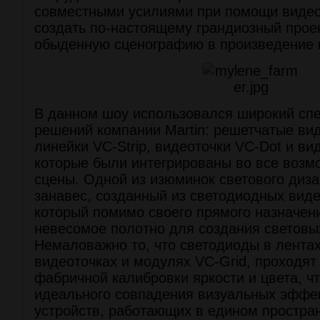
совместными усилиями при помощи виде
создать по-настоящему грандиозный проек
обыденную сценографию в произведение и
В данном шоу использовался широкий сп
решений компании Martin: решетчатые ви
линейки VC-Strip, видеоточки VC-Dot и ви
которые были интегрированы во все воз
сцены. Одной из изюминок светового диза
занавес, созданный из светодиодных виде
который помимо своего прямого назначен
невесомое полотно для создания световы
Немаловажно то, что светодиоды в лентах 
видеоточках и модулях VC-Grid, проходят
фабричной калибровки яркости и цвета, ч
идеального совпадения визуальных эффек
устройств, работающих в едином простран