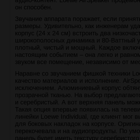
аудио-контент. Loewe AirSpeaker продемон
он способен.
Звучание аппарата поражает, если принят
размеры. Удивительно, как инженерам уд
корпус (24 х 24 см) встроить два низкоча
широкополосных динамика и 80-Ваттный у
плотный, чистый и мощный. Каждое включ
настоящим событием – она легко и равно
звуком все помещение, независимо от ме
Наравне со звучанием фишкой техники Lo
качество материалов и исполнение. AirSpe
исключением. Алюминиевый корпус обтяну
прозрачной тканью. На выбор предлагаютс
и серебристый. А вот верхняя панель мож
Такая опция впервые появилась на телев
линейки Loewe Individual, где клиент мог 
для боковых накладок на корпусе. Ориги
перекочевала и на аудиопродукты. По ум
панель будет иметь текстуру серебристого