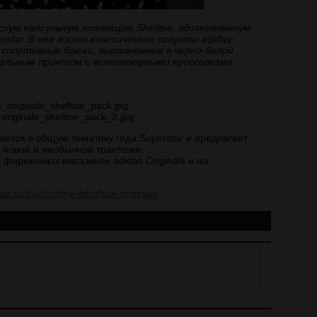
скую капсульную коллекцию Shelltoe, вдохновленную
star. В нее вошли классические силуэты adidas
 спортивные брюки, выполненные в черно-белой
нальным принтом с миниатюрными кроссовками
ается в общую тематику года Superstar и предлагает
новой и необычной трактовке.
х фирменных магазинах adidas Originals и на
das.ru/muzhchiny-odezhda-originals