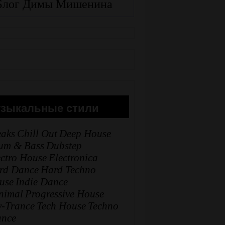
Блог Димы Мишенина
зыкальные стили
eaks
Chill Out
Deep House
um & Bass
Dubstep
ectro House
Electronica
rd Dance
Hard Techno
use
Indie Dance
nimal
Progressive House
y-Trance
Tech House
Techno
ance