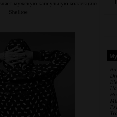
тавляет мужскую капсульную коллекцию
Shelltoe
Му
Br
Dr
El
Ha
Ho
Mi
Ps
Tr