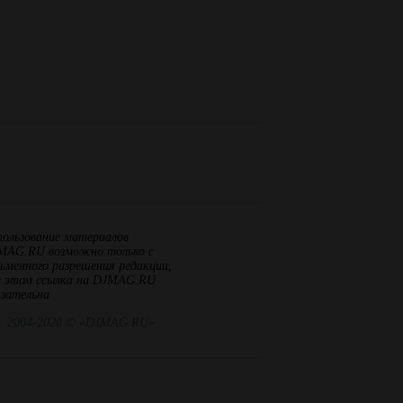
пользование материалов
MAG.RU возможно только с
ьменного разрешения редакции,
и этом ссылка на DJMAG.RU
язательна
2004-2020 © «DJMAG.RU»