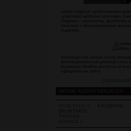
adidas Originals представляет муж
культовой моделью кроссовок Super
Originals – свитшоты, футболки и
палитре и декорированные ориги
Superstar.
Коллекция как нельзя лучше вписыв
бескомпромиссный уличный стиль в 
Коллекция Shelltoe доступна во все
официальном сайте.
http://www.adi
МЕТКИ:
ADIDAS ORIGINALS
ПОДЕЛИТЬСЯ:
FACEBOOK
ВКОНТАКТЕ
TWITTER
GOOGLE +