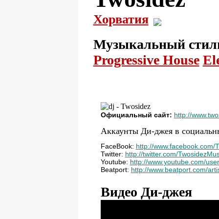
Хорватия
Музыкальный стил
Progressive House
El
Официальный сайт:
http://www.two
Аккаунты Ди-джея в социальны
FaceBook:
http://www.facebook.com/
Twitter:
http://twitter.com/TwosidezMus
Youtube:
http://www.youtube.com/use
Beatport:
http://www.beatport.com/art
Видео Ди-джея