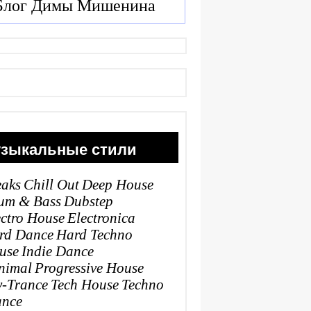
Блог Димы Мишенина
зыкальные стили
eaks
Chill Out
Deep House
um & Bass
Dubstep
ectro House
Electronica
rd Dance
Hard Techno
use
Indie Dance
nimal
Progressive House
y-Trance
Tech House
Techno
ance