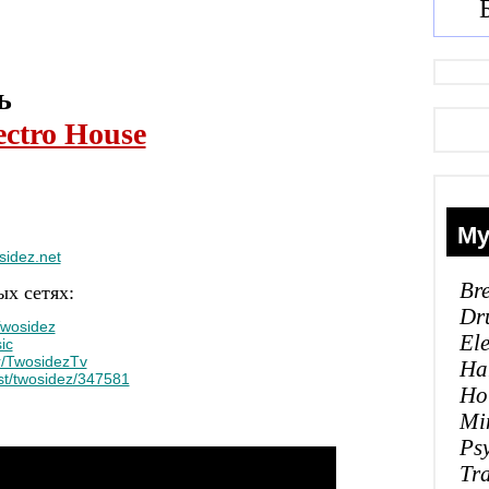
ь
ectro House
Му
sidez.net
Br
х сетях:
Dr
Twosidez
El
ic
r/TwosidezTv
Ha
ist/twosidez/347581
Ho
Mi
Ps
Tr