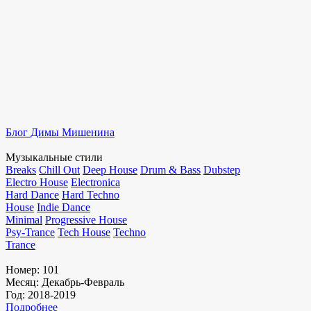
Блог Димы Мишенина
Музыкальные стили
Breaks
Chill Out
Deep House
Drum & Bass
Dubstep
Electro House
Electronica
Hard Dance
Hard Techno
House
Indie Dance
Minimal
Progressive House
Psy-Trance
Tech House
Techno
Trance
Номер:
101
Месяц:
Декабрь-Февраль
Год:
2018-2019
Подробнее