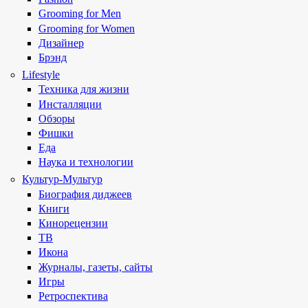
Grooming for Men
Grooming for Women
Дизайнер
Брэнд
Lifestyle
Техника для жизни
Инсталляции
Обзоры
Фишки
Еда
Наука и технологии
Культур-Мультур
Биография диджеев
Книги
Кинорецензии
ТВ
Икона
Журналы, газеты, сайты
Игры
Ретроспектива