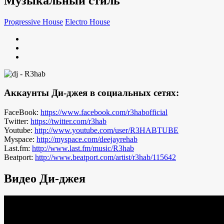
Музыкальный стиль
Progressive House
Electro House
Аккаунты Ди-джея в социальных сетях:
FaceBook:
https://www.facebook.com/r3habofficial
Twitter:
https://twitter.com/r3hab
Youtube:
http://www.youtube.com/user/R3HABTUBE
Myspace:
http://myspace.com/deejayrehab
Last.fm:
http://www.last.fm/music/R3hab
Beatport:
http://www.beatport.com/artist/r3hab/115642
Видео Ди-джея