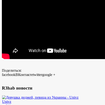
Поделиться:
facebook
ВКонтакте
twitter
google +
R3hab новости
Univz