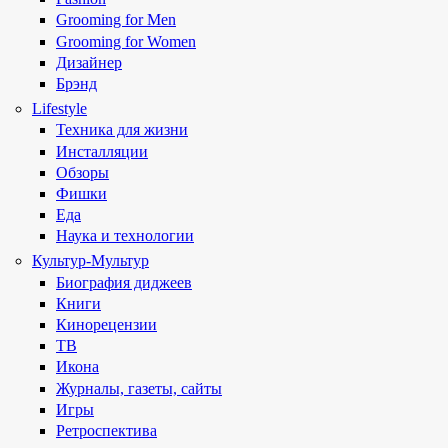
Grooming for Men
Grooming for Women
Дизайнер
Брэнд
Lifestyle
Техника для жизни
Инсталляции
Обзоры
Фишки
Еда
Наука и технологии
Культур-Мультур
Биография диджеев
Книги
Кинорецензии
ТВ
Икона
Журналы, газеты, сайты
Игры
Ретроспектива