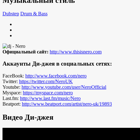
Музыкальный стиль
Dubstep
Drum & Bass
Официальный сайт:
http://www.thisisnero.com
Аккаунты Ди-джея в социальных сетях:
FaceBook:
http://www.facebook.com/nero
Twitter:
https://twitter.com/NeroUK
Youtube:
http://www.youtube.com/user/NeroOfficial
Myspace:
https://myspace.com/nero
Last.fm:
http://www.last.fm/music/Nero
Beatport:
http://www.beatport.com/artist/nero-uk/19893
Видео Ди-джея