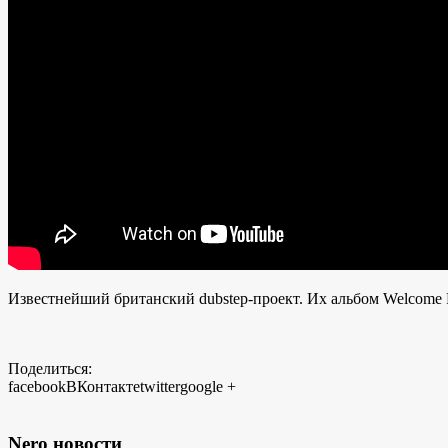
Известнейший британский dubstep-проект. Их альбом Welcome 
Поделиться:
facebook
ВКонтакте
twitter
google +
Nero новости