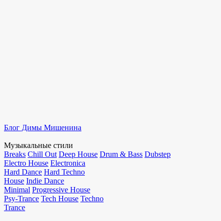
Блог Димы Мишенина
Музыкальные стили
Breaks
Chill Out
Deep House
Drum & Bass
Dubstep
Electro House
Electronica
Hard Dance
Hard Techno
House
Indie Dance
Minimal
Progressive House
Psy-Trance
Tech House
Techno
Trance