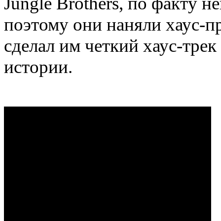
Jungle Brothers, по факту н
поэтому они наняли хаус-п
сделал им четкий хаус-трек 
истории.