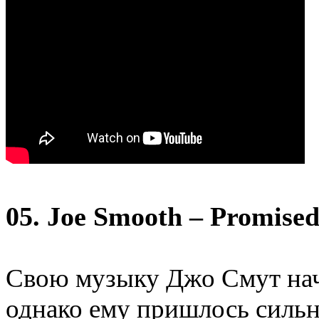
05. Joe Smooth – Promised
Свою музыку Джо Смут нача
однако ему пришлось сильн