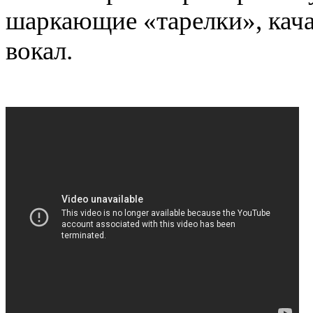
шаркающие «тарелки», кач
вокал.