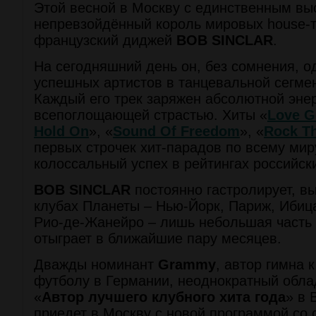
Этой весной в Москву с единственным вы
непревзойдённый король мировых house-
французский диджей
BOB SINCLAR
.
На сегодняшний день он, без сомнения, о
успешных артистов в танцевальной сегме
Каждый его трек заряжен абсолютной энер
всепоглощающей страстью. Хиты «
Love G
Hold On
», «
Sound Of Freedom
», «
Rock Th
первых строчек хит-парадов по всему мир
колоссальный успех в рейтингах российск
BOB SINCLAR
постоянно гастролирует, в
клубах Планеты – Нью-Йорк, Париж, Ибица
Рио-де-Жанейро – лишь небольшая часть 
отыграет в ближайшие пару месяцев.
Дважды номинант
Grammy
, автор гимна 
футболу в Германии, неоднократный обла
«
Автор лучшего клубного хита года
» в 
приедет в Москву с новой программой со 