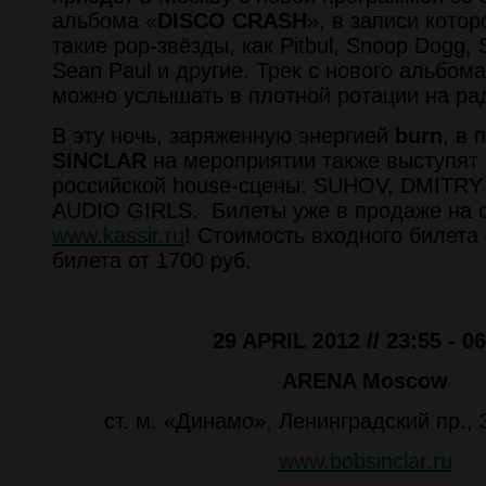
альбома «
DISCO CRASH
», в записи кото
такие pop-звёзды, как Pitbul, Snoop Dogg, S
Sean Paul и другие. Трек с нового альбома
можно услышать в плотной ротации на р
В эту ночь, заряженную энергией
burn
, в
SINCLAR
на мероприятии также выступят 
российской house-сцены: SUHOV, DMITRY 
AUDIO GIRLS. Билеты уже в продаже на 
www.kassir.ru
! Стоимость входного билета о
билета от 1700 руб.
29 APRIL 2012 // 23:55 - 0
ARENA Moscow
ст. м. «Динамо», Ленинградский пр., 
www.bobsinclar.ru