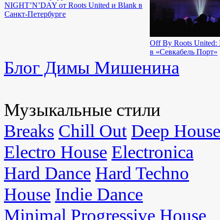
NIGHT’N’DAY от Roots United и Blank в
Санкт-Петербурге
Off By Roots United:
в «Севкабель Порт»
Блог Димы Мишенина
Музыкальные стили
Breaks
Chill Out
Deep Hous
Electro House
Electronica
Hard Dance
Hard Techno
House
Indie Dance
Minimal
Progressive House