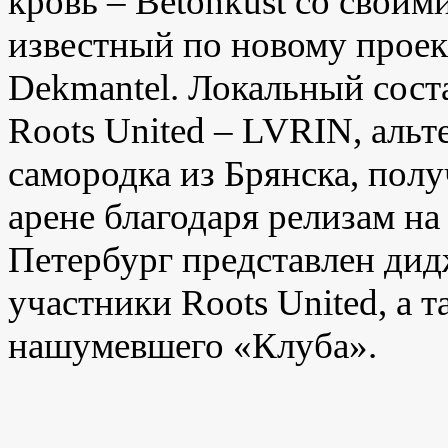
кровь –
Betonkust
со своими
известный по новому проек
Dekmantel
. Локальный сост
Roots
United
–
LVRIN
, аль
самородка из Брянска, пол
арене благодаря релизам н
Петербург представлен ди
участники
Roots
United
, а 
нашумевшего «Клуба».