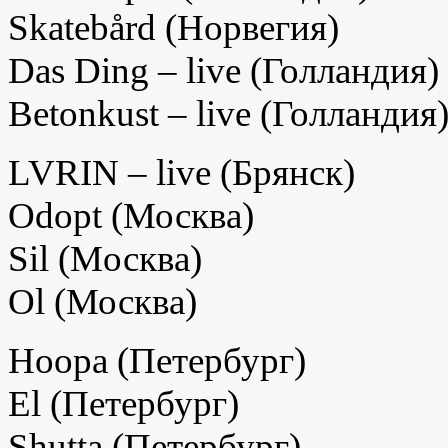
Skateb
å
rd
(Норвегия)
Das Ding – live (Голландия)
Betonkust
–
live
(Голландия
LVRIN – live (Брянск)
Odopt
(Москва)
Sil
(Mосква)
Ol
(Москва)
Hoopa
(Петербург)
El (Петербург)
Shutta (Петербург)