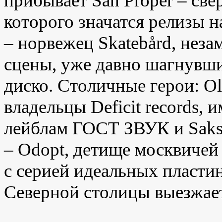
прибывает
San
Proper
– све
которого значатся релизы 
– норвежец
Skateb
å
rd
, неза
сцены, уже давно шагнувши
диско. Столичные герои:
Ol
владельцы Deficit records,
лейблам ГОСТ ЗВУК и
Sak
–
Odopt
, детище москвиче
с серией идеальных пласти
Северной столицы выезжает