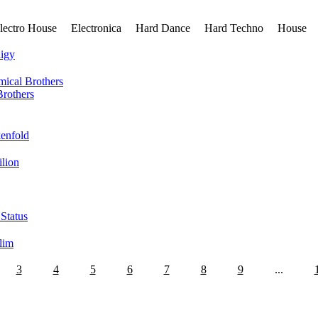
lectro House
Electronica
Hard Dance
Hard Techno
House
rothers
3
4
5
6
7
8
9
...