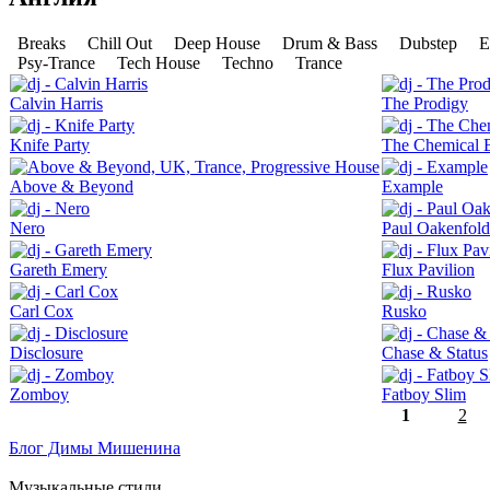
Breaks
Chill Out
Deep House
Drum & Bass
Dubstep
E
Psy-Trance
Tech House
Techno
Trance
Calvin Harris
The Prodigy
Knife Party
The Chemical B
Above & Beyond
Example
Nero
Paul Oakenfold
Gareth Emery
Flux Pavilion
Carl Cox
Rusko
Disclosure
Chase & Status
Zomboy
Fatboy Slim
1
2
Блог Димы Мишенина
Музыкальные стили