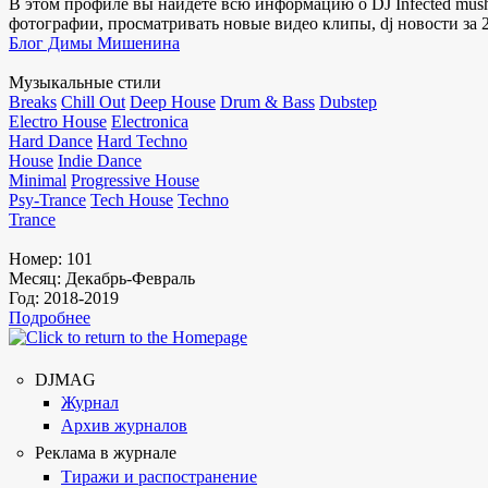
В этом профиле вы найдете всю информацию о DJ Infected mush
фотографии, просматривать новые видео клипы, dj новости за 2
Блог Димы Мишенина
Музыкальные стили
Breaks
Chill Out
Deep House
Drum & Bass
Dubstep
Electro House
Electronica
Hard Dance
Hard Techno
House
Indie Dance
Minimal
Progressive House
Psy-Trance
Tech House
Techno
Trance
Номер:
101
Месяц:
Декабрь-Февраль
Год:
2018-2019
Подробнее
DJMAG
Журнал
Архив журналов
Реклама в журнале
Тиражи и распостранение