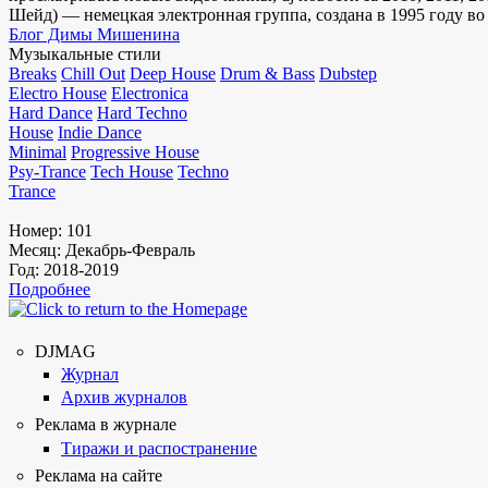
Шейд) — немецкая электронная группа, создана в 1995 году во
Блог Димы Мишенина
Музыкальные стили
Breaks
Chill Out
Deep House
Drum & Bass
Dubstep
Electro House
Electronica
Hard Dance
Hard Techno
House
Indie Dance
Minimal
Progressive House
Psy-Trance
Tech House
Techno
Trance
Номер:
101
Месяц:
Декабрь-Февраль
Год:
2018-2019
Подробнее
DJMAG
Журнал
Архив журналов
Реклама в журнале
Тиражи и распостранение
Реклама на сайте