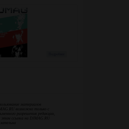
Номер:
101
Месяц:
Декабрь-
Февраль
Год:
2018-2019
Подробнее
пользование материалов
MAG.RU возможно только с
ьменного разрешения редакции,
и этом ссылка на DJMAG.RU
язательна