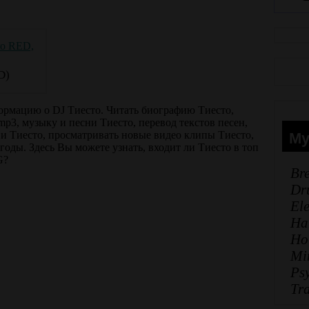
D)
ормацию о DJ Тиесто. Читать биографию Тиесто,
mp3, музыку и песни Тиесто, перевод текстов песен,
Му
и Тиесто, просматривать новые видео клипы Тиесто,
3 годы. Здесь Вы можете узнать, входит ли Тиесто в топ
G?
Br
Dr
El
Ha
Ho
Mi
Ps
Tr