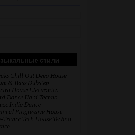
зыкальные стили
eaks
Chill Out
Deep House
um & Bass
Dubstep
ectro House
Electronica
rd Dance
Hard Techno
use
Indie Dance
nimal
Progressive House
y-Trance
Tech House
Techno
ance