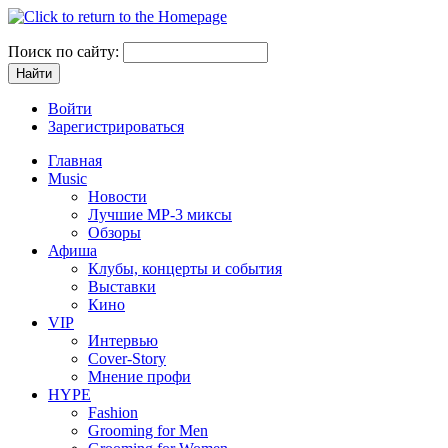
Поиск по сайту:
Войти
Зарегистрироваться
Главная
Music
Новости
Лучшие MP-3 миксы
Обзоры
Афиша
Клубы, концерты и события
Выставки
Кино
VIP
Интервью
Cover-Story
Мнение профи
HYPE
Fashion
Grooming for Men