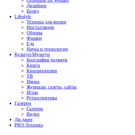
Grooming for Women
Дизайнер
Брэнд
Lifestyle
Техника для жизни
Инсталляции
Обзоры
Фишки
Еда
Наука и технологии
Культур-Мультур
Биография диджеев
Книги
Кинорецензии
ТВ
Икона
Журналы, газеты, сайты
Игры
Ретроспектива
Галереи
Галереи
Видео
Ди-джеи
PRO-Техника