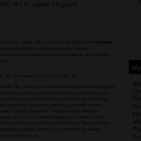
MC-X1 от adidas Originals
пающего сезона, adidas Originals представляет
кроссовки
плелись баскетбол и стрит-культура. Дерзкие, с
етным издалека легендарным трилистником, они созданы,
 моды.
Му
Br
nals MC-X1
имеет силуэт классической баскетбольной обуви
Dr
талями, в которых чувствуется влияние уличного стиля.
El
ого нубука и украшены броскими глянцевыми кожаными
о сочетается с основным цветом, а плотный язычок и
Ha
 даже с узкими джинсами. Универсальный ремешок,
Ho
урные три полоски, заимствованные у культовой серии
Mi
ными на улицах современных мегаполисов. Вдохновением
Ps
1
послужила модель Metro.Court, в которой дизайнеры
ную и уличную моду.
Tr