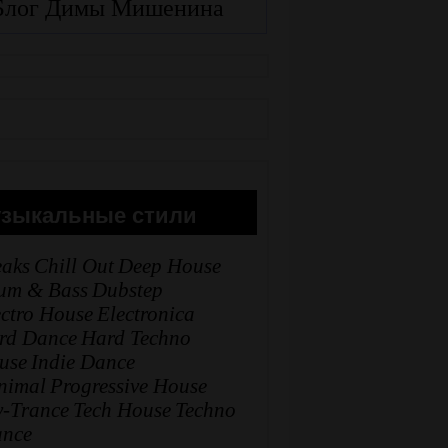
Блог Димы Мишенина
зыкальные стили
eaks
Chill Out
Deep House
um & Bass
Dubstep
ectro House
Electronica
rd Dance
Hard Techno
use
Indie Dance
nimal
Progressive House
y-Trance
Tech House
Techno
ance