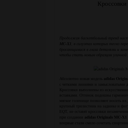
Кроссовки 
Продолжая баскетбольный тренд насту
MC-X1
, в силуэтах которых тесно пере
бросающимися в глаза деталями и зам
чтобы стать новым образцом уличной
adidas Origi
Абсолютно новая модель
с четкими линиями и замысловатыми де
Кроссовки выполнены из искусственн
вставками. Оттенок подошвы гармоничн
мягкое голенище позволяют носить их
крупный трилистник на заднике и фиг
EQT, не оставят кроссовки незамечен
adidas Originals MC-X
при создании
впервые стали смело сочетать спортив