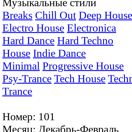
Музыкальные стили
Breaks
Chill Out
Deep Hous
Electro House
Electronica
Hard Dance
Hard Techno
House
Indie Dance
Minimal
Progressive House
Psy-Trance
Tech House
Tech
Trance
Номер:
101
Месяц:
Декабрь-Февраль