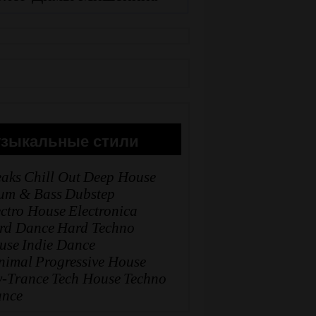
зыкальные стили
eaks
Chill Out
Deep House
um & Bass
Dubstep
ectro House
Electronica
rd Dance
Hard Techno
use
Indie Dance
nimal
Progressive House
y-Trance
Tech House
Techno
ance