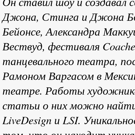
Он ставил шоу и создавал 
Джона, Стинга и Джона Бон
Бейонсе, Александра Макк
Вествуд, фестиваля Coache
танцевального театра, по
Рамоном Варгасом в Мекси
театре. Работы художника
статьи о них можно найти 
LiveDesign и LSI. Уникальн
том, что он находит уника