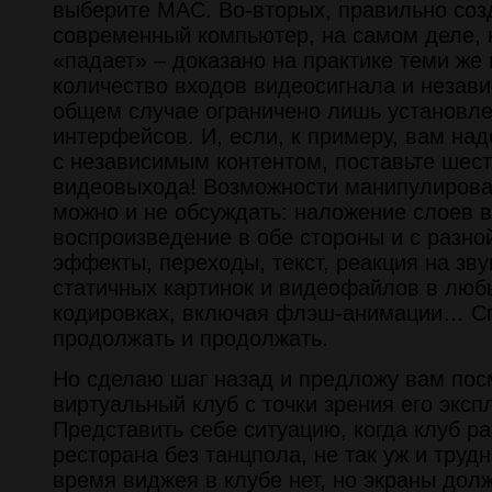
выберите МАС. Во-вторых, правильно соз
современный компьютер, на самом деле, н
«падает» – доказано на практике теми же
количество входов видеосигнала и незав
общем случае ограничено лишь установл
интерфейсов. И, если, к примеру, вам над
с независимым контентом, поставьте шес
видеовыхода! Возможности манипулирова
можно и не обсуждать: наложение слоев в
воспроизведение в обе стороны и с разно
эффекты, переходы, текст, реакция на зву
статичных картинок и видеофайлов в люб
кодировках, включая флэш-анимации… С
продолжать и продолжать.
Но сделаю шаг назад и предложу вам пос
виртуальный клуб с точки зрения его эксп
Представить себе ситуацию, когда клуб р
ресторана без танцпола, не так уж и труд
время виджея в клубе нет, но экраны дол