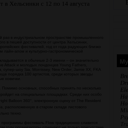
 в Хельсинки с 12 по 14 августа
ый раз в индустриальном пространстве промышленного
го в пешей доступности от центра Хельсинки,
вропейских фестивалей, год от года радующих близко
 лайн-апом и культурно-гастрономической
Му
укладывается в обычные 2-3 имени – он значительно
e Attack и молодых лондонцев Young Fathers,
 супер-шоу Sia, Morrissey, New Order, Jamie XX, FKA
о еще порядка 100 артистов, среди которых звезды
Br
ые новички.
Dr
н. Помимо основных, способных принять по несколько
El
пройдет на специальных площадках. Среди них особо
Ha
ight Balloon 360°, электронную сцену от The Resident
Ho
la, расположенную в старом складе листового
Mi
льно техно.
Ps
 программы фестиваль Flow традиционно славится
Tr
ом году организаторы отмечают не только присутствие