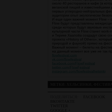
около 40 ресторанов и кафе (в кото
веганской пищей и известнейшими ре
первых углеродно-нейтральных фес
аудитории опыт экологически безоп
И еще один важней момент Flow – 
Flow будут представлены междисци
среди которых будут звуковые инст
культурной части Flow станет work-
и Терике Хаапойа создадут свою со
проекта «History of Others», котор
природой и фауной) прямо на фес
Важный момент – билеты на фестива
на данный момент все уже не так пр
flowfestival.com
vk.com/flowfestival
facebook.com/FlowFestival
twitter.com/FlowFestival
instagram.com/flowfestivalhelsinki
МЕТКИ:
ХЕЛЬСИНКИ
,
ФЕСТИВ
ПОДЕЛИТЬСЯ:
FACEBOOK
ВКОНТАКТЕ
TWITTER
GOOGLE +