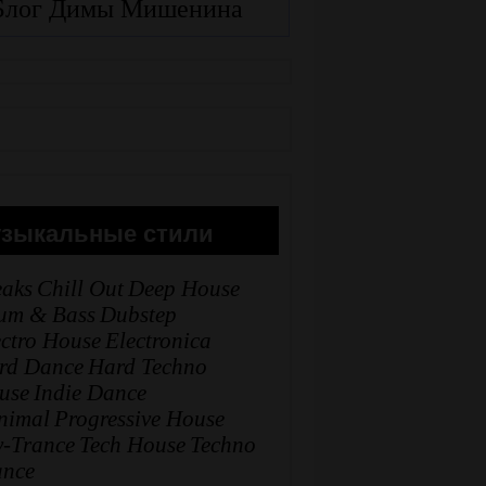
Блог Димы Мишенина
зыкальные стили
eaks
Chill Out
Deep House
um & Bass
Dubstep
ectro House
Electronica
rd Dance
Hard Techno
use
Indie Dance
nimal
Progressive House
y-Trance
Tech House
Techno
ance