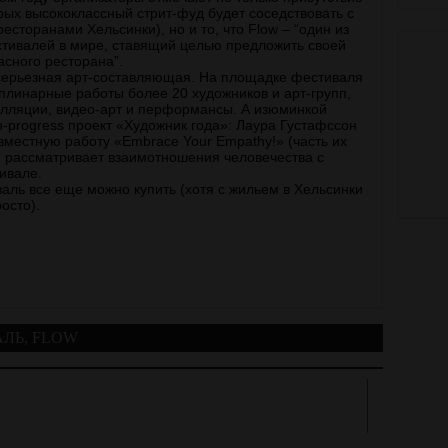
рых высококлассный стрит-фуд будет соседствовать с
сторанами Хельсинки), но и то, что Flow – “один из
тивалей в мире, ставящий целью предложить своей
асного ресторана”.
серьезная арт-составляющая. На площадке фестиваля
плинарные работы более 20 художников и арт-групп,
алляции, видео-арт и перформансы. А изюминкой
in-progress проект «Художник года»: Лаура Густафссон
вместную работу «Embrace Your Empathy!» (часть их
ый рассматривает взаимотношения человечества с
тивале.
ль все еще можно купить (хотя с жильем в Хельсинки
осто).
АЛЬ
,
FLOW