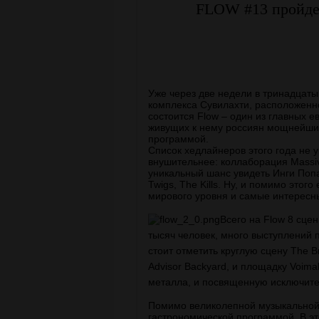
FLOW #13 пройдет
Уже через две недели в тринадцат
комплекса Сувилахти, расположенно
состоится Flow – один из главных е
живущих к нему россиян мощнейшим
программой.
Список хедлайнеров этого года не 
внушительнее: коллаборация Massiv
уникальный шанс увидеть Инги Попа,
Twigs, The Kills. Ну, и помимо этог
мирового уровня и самые интересн
Всего на Flow 8 сце
тысяч человек, много выступлений 
стоит отметить круглую сцену The Br
Advisor Backyard, и площадку Voima
металла, и посвященную исключите
Помимо великолепной музыкальной
гастрономической программой. В эт