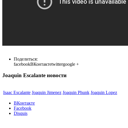
Поделиться:
facebook
ВКонтакте
twitter
google +
Joaquin Escalante новости
Isaac Escalante
Joaquin Jimenez
Joaquin Phunk
Joaquin Lopez
ВКонтакте
Facebook
Disquis