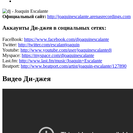
Официальный сайт:
http://joaquinescalante.arenasrecordings.com
Аккаунты Ди-джея в социальных сетях:
FaceBook:
https://www.facebook.com/djoaquinescalante
Twitter:
http://twitter.com/escalantjoaquin
Youtube:
http://www.youtube.com/user/joaquinescalantedj
Myspace:
https://myspace.com/djoaquinescalante
Last.fm:
http://www.last.fm/music/Joaquin+Escalante
Beatport:
http://www.beatport.com/artist/joaquin-escalante/127890
Видео Ди-джея