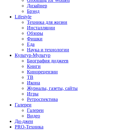
Grooming for Women
Дизайнер
Брэнд
Lifestyle
Техника для жизни
Инсталляции
Обзоры
Фишки
Еда
Наука и технологии
Культур-Мультур
Биография диджеев
Книги
Кинорецензии
ТВ
Икона
Журналы, газеты, сайты
Игры
Ретроспектива
Галереи
Галереи
Видео
Ди-джеи
PRO-Техника