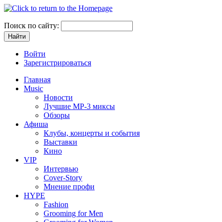
Поиск по сайту:
Войти
Зарегистрироваться
Главная
Music
Новости
Лучшие MP-3 миксы
Обзоры
Афиша
Клубы, концерты и события
Выставки
Кино
VIP
Интервью
Cover-Story
Мнение профи
HYPE
Fashion
Grooming for Men