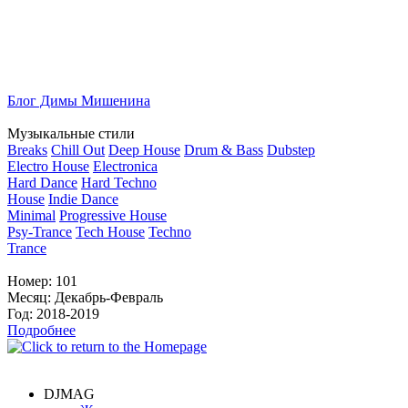
Блог Димы Мишенина
Музыкальные стили
Breaks
Chill Out
Deep House
Drum & Bass
Dubstep
Electro House
Electronica
Hard Dance
Hard Techno
House
Indie Dance
Minimal
Progressive House
Psy-Trance
Tech House
Techno
Trance
Номер:
101
Месяц:
Декабрь-Февраль
Год:
2018-2019
Подробнее
DJMAG