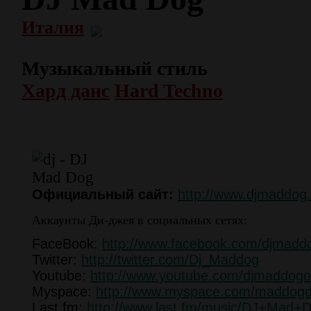
Италия
Музыкальный стиль
Хард данс
Hard Techno
Официальный сайт:
http://www.djmaddog
Аккаунты Ди-джея в социальных сетях:
FaceBook:
http://www.facebook.com/djmadd
Twitter:
http://twitter.com/Dj_Maddog
Youtube:
http://www.youtube.com/djmaddogoff
Myspace:
http://www.myspace.com/maddogd
Last.fm:
http://www.last.fm/music/DJ+Mad+