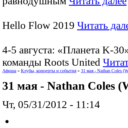
равнодушным
Читать далее
Hello Flow 2019
Читать дал
4-5 августа: «Планета K-3
команды Roots United
Читат
Афиша
»
Клубы, концерты и события
»
31 мая - Nathan Coles (W
31 мая - Nathan Coles (
Чт, 05/31/2012 - 11:14