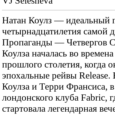
VJ Selesneva
Натан Коулз — идеальный г
четырнадцатиле­тия самой 
Пропаганды — Четвергов Се
Коулза началась во времена
прошлого столетия, когда о
эпохальные рейвы Release. 
Коулза и Терри Франсиса, в
лондонского клуба Fabric, 
стар­товала легендарная веч