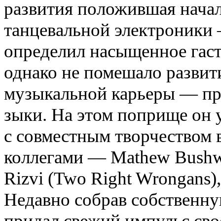
развития по­ложившая нача
танцевальной электроники 
определил насыщенное гаст
однако не помешало развит
музыкальной карьеры — пр
зыки. На этом поприще он 
с сов­местным творчеством
коллегами — Mathew Bushwak
Rizvi (Two Right Wrongans),
Недавно собрав собствен­
придал свежий импульс свое