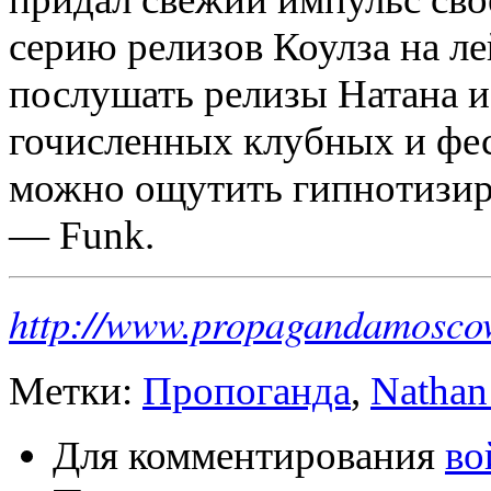
серию релизов Коулза на лей
послушать релизы Натана и
гочисленных клубных и фе
можно ощу­тить гипнотизи
— Funk.
http://www.propagandamosco
Метки:
Пропоганда
,
Nathan
Для комментирования
во