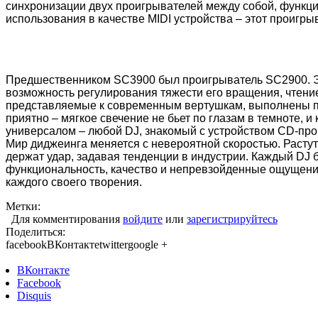
синхронизации двух проигрывателей между собой, функци
использования в качестве MIDI устройства – этот проигр
Предшественником SC3900 был проигрыватель SC2900. Эт
возможность регулирования тяжести его вращения, чтени
представляемые к современным вертушкам, выполнены полн
приятно – мягкое свечение не бьет по глазам в темноте, и
универсалом – любой DJ, знакомый с устройством CD-прои
Мир диджеинга меняется с невероятной скоростью. Растут
держат удар, задавая тенденции в индустрии. Каждый DJ 
функциональность, качество и непревзойденные ощущени
каждого своего творения.
Метки:
Для комментирования
войдите
или
зарегистрируйтесь
Поделиться:
facebook
ВКонтакте
twitter
google +
ВКонтакте
Facebook
Disquis