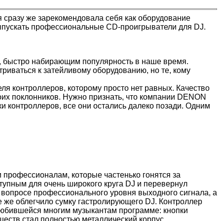
я сразу же зарекомендовала себя как оборудование
выпускать профессиональные CD-проигрыватели для DJ.
, быстро набирающим популярность в наше время.
иваться к затейливому оборудованию, но те, кому
ля контроллеров, которому просто нет равных. Качество
своих поклонников. Нужно признать, что компании DENON
и контроллеров, все они остались далеко позади. Одним
 профессионалам, которые частенько гонятся за
ступным для очень широкого круга DJ и перевернул
в вопросе профессионального уровня выходного сигнала, а
се же облегчило сумку гастролирующего DJ. Контроллер
полюбившейся многим музыкантам программе: кнопки
еств стал полностью металлический корпус.