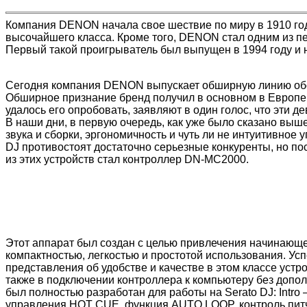
Компания DENON начала свое шествие по миру в 1910 год
высочайшего класса. Кроме того, DENON стал одним из 
Первый такой проигрыватель был выпущен в 1994 году и 
Сегодня компания DENON выпускает обширную линию обо
Обширное признание бренд получил в основном в Европе 
удалось его опробовать, заявляют в один голос, что эти 
В наши дни, в первую очередь, как уже было сказано выш
звука и сборки, эргономичность и чуть ли не интуитивное
DJ противостоят достаточно серьезные конкуренты, но п
из этих устройств стал контроллер DN-MC2000.
Этот аппарат был создан с целью привлечения начинающег
компактностью, легкостью и простотой использования. Ус
представления об удобстве и качестве в этом классе уст
также в подключении контроллера к компьютеру без дополн
был полностью разработан для работы на Serato DJ: Intr
управления HOT CUE, функция AUTO LOOP, контроль питча