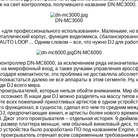
 на свет контроллера, получившего название DN-MC3000.
DN-MC3000
и «для профессионального использования». Маленькие, но 
еталлический корпус, функция видеомикса, сбалансирован
AUTO LOOP… Одним словом – все, что нужно DJ для работы
DN-MC6000
 контроллер DN-MC6000, за исключением ряда незначительн
а микрофонный вход, а также ручками управления кроссфе
годаря компактности, эта проблема не доставляла абсолют
охвастаться далеко не все аппараты в этом сегменте. Ну, и
ди DJ всего мира.
оигрывателей, которые нельзя обойти вниманием. Мир digi
сознают. В наши дни DJ можно разделять на массу типов и 
ете всех пожеланий прихотливых артистов в одном устройс
его функционал, в сущности, сделал его чем-то средним м
DJ, предпочитающие винил, и артисты более нового времени
. Джог этого проигрывателя – отдельная история. 9-дюйм
у размер платтера меньше, чем обычный виниловый диск, т
о устройства было разработано ПО под названием Engine,
м проигрыватель отвечает всем современным требованиям к