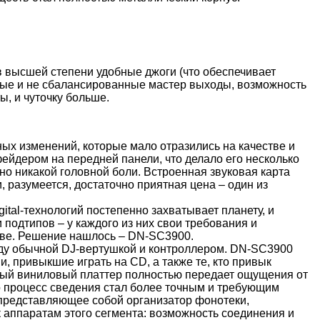
в высшей степени удобные джоги (что обеспечивает
ные и не сбалансированные мастер выходы, возможность
, и чуточку больше.
ых изменений, которые мало отразились на качестве и
йдером на передней панели, что делало его несколько
но никакой головной боли. Встроенная звуковая карта
, разумеется, достаточно приятная цена – один из
tal-технологий постепенно захватывает планету, и
подтипов – у каждого из них свои требования и
тве. Решение нашлось – DN-SC3900.
ежду обычной DJ-вертушкой и контроллером. DN-SC3900
, привыкшие играть на CD, а также те, кто привык
овый виниловый платтер полностью передает ощущения от
о процесс сведения стал более точным и требующим
 представляющее собой организатор фонотеки,
 аппаратам этого сегмента: возможность соединения и