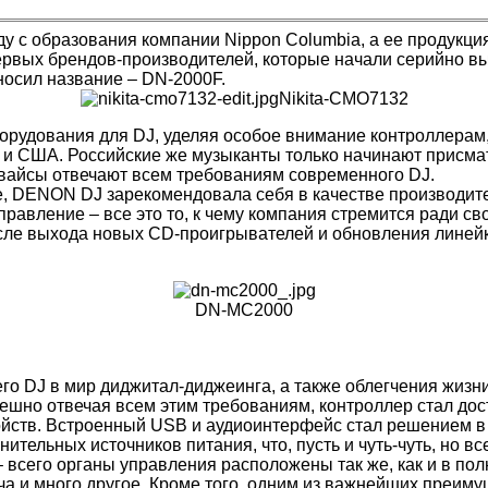
у с образования компании Nippon Columbia, а ее продукци
первых брендов-производителей, которые начали серийно 
носил название – DN-2000F.
Nikita-CMO7132
рудования для DJ, уделяя особое внимание контроллерам
и США. Российские же музыканты только начинают присматр
девайсы отвечают всем требованиям современного DJ.
е, DENON DJ зарекомендовала себя в качестве производите
 управление – все это то, к чему компания стремится ради 
осле выхода новых CD-проигрывателей и обновления линейк
DN-MC2000
о DJ в мир диджитал-диджеинга, а также облегчения жизни
пешно отвечая всем этим требованиям, контроллер стал до
ройств. Встроенный USB и аудиоинтерфейс стал решением 
ительных источников питания, что, пусть и чуть-чуть, но в
o – всего органы управления расположены так же, как и в 
 и много другое. Кроме того, одним из важнейших преимущ