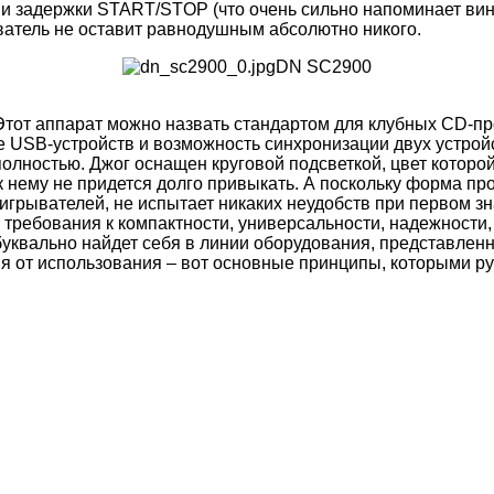
и задержки START/STOP (что очень сильно напоминает ви
ыватель не оставит равнодушным абсолютно никого.
DN SC2900
от аппарат можно назвать стандартом для клубных CD-пр
е USB-устройств и возможность синхронизации двух устрой
остью. Джог оснащен круговой подсветкой, цвет которой м
 к нему не придется долго привыкать. А поскольку форма пр
грывателей, не испытает никаких неудобств при первом зн
 требования к компактности, универсальности, надежности
буквально найдет себя в линии оборудования, представлен
я от использования – вот основные принципы, которыми 