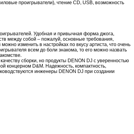
ниловые проигрыватели), чтение CD, USB, возможность
оигрывателей. Удобная и привычная форма джога,
ств между собой – пожалуй, основные требования,
ожно изменить в настройках по вкусу артиста, что очень
оигрывателя всем до боли знакома, то его можно назвать
акомстве.
, качеству сборки, но продукты DENON DJ с уверенностью
ной концерном D&M. Надежность, компактность,
руководствуются инженеры DENON DJ при создании