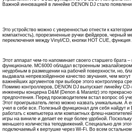
Важной инновацией в линейке DENON DJ стало появление
Это устройство можно с уверенностью отнести к категори
компактность), прорезиненные ручки фейдеров, черный м
переключения между Vinyl/CD, кнопки HOT CUE, функция 
Этот аппарат чем-то напоминает своего старшего брата –
функционале. MC6000 обладал встроенным эквалайзером н
неудобным в размещении на рабочей поверхности, но, бла
выдавала непревзойденное качество звучания, чем могут п
важнейших аргументов при выборе этого контроллера сре
Помимо контроллеров, DENON DJ выпускает линейку CD-пр
инженеры концерна D&M (Denon & Marantz) это прекрасно о
предпочтения. Перед производителем встал вопрос об уч
Этот проигрыватель легко можно назвать уникальным. А 
учел в себе все. Полезный функционал для себя найдут и 
работать с компьютера или компактных флеш-накопителей
игры на виниле и делает ее еще более удобной. Поскольк
меньшего количества телодвижений. Специально для этог
подключаемый к вертушке через Wi-Fi. Во всем остально