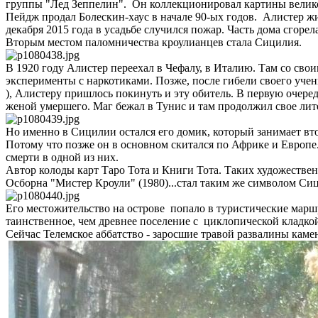
группы "Лед Зеппелин". Он коллекционировал картины велико
Пейдж продал Болескин-хаус в начале 90-ых годов. Алистер жил
декабря 2015 года в усадьбе случился пожар. Часть дома сгорел
Вторым местом паломничества кроулианцев стала Сицилия.
В 1920 году Алистер переехал в Чефалу, в Италию. Там со сво
эксперименты с наркотиками. Позже, после гибели своего уче
), Алистеру пришлось покинуть и эту обитель. В первую очере
женой умершего. Маг бежал в Тунис и там продолжил свое лит
Но именно в Сицилии остался его домик, который занимает вт
Потому что позже он в основном скитался по Африке и Европе.
смерти в одной из них.
Автор колоды карт Таро Тота и Книги Тота. Таких художествен
Осборна "Мистер Кроули" (1980)...стал таким же символом Сиц
Его местожительство на острове попало в туристические марш
таинственное, чем древнее поселение с циклопической кладко
Сейчас Телемское аббатство - заросшие травой развалины каме