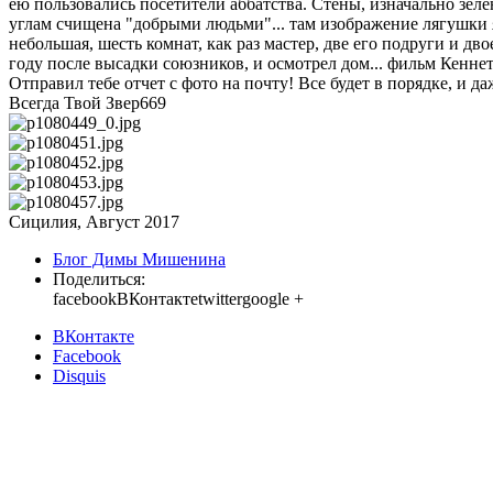
ею пользовались посетители аббатства. Стены, изначально зел
углам счищена "добрыми людьми"... там изображение лягушки я р
небольшая, шесть комнат, как раз мастер, две его подруги и д
году после высадки союзников, и осмотрел дом... фильм Кеннет
Отправил тебе отчет с фото на почту! Все будет в порядке, и д
Всегда Твой Звер669
Сицилия, Август 2017
Блог Димы Мишенина
Поделиться:
facebook
ВКонтакте
twitter
google +
ВКонтакте
Facebook
Disquis