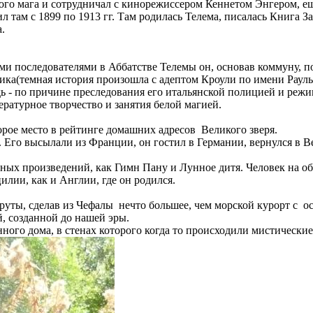
го мага и сотрудничал с кинорежиссером Кеннетом Энгером, ещ
 там с 1899 по 1913 гг. Там родилась Телема, писалась Книга З
а.
ими последователями в Аббатстве Телемы он, основав коммуну, п
ника(темная история произошла с адептом Кроули по имени Раул
дь - по причине преследования его итальянской полицией и реж
ературное творчество и занятия белой магией.
орое место в рейтинге домашних адресов Великого зверя.
 Его высылали из Франции, он гостил в Германии, вернулся в В
ных произведений, как Гимн Пану и Лунное дитя. Человек на об
илии, как и Англии, где он родился.
руты, сделав из Чефалы нечто большее, чем морской курорт с о
й, созданной до нашей эры.
нного дома, в стенах которого когда то происходили мистически