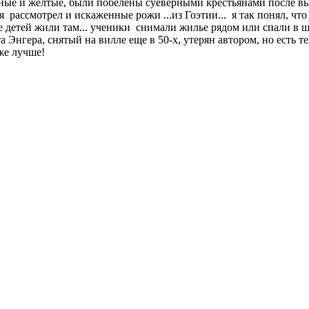
еные и желтые, были побелены суеверными крестьянами после вы
ассмотрел и искаженные рожи ...из Гоэтии... я так понял, что э
вое детей жили там... ученики снимали жилье рядом или спали в 
а Энгера, снятый на вилле еще в 50-х, утерян автором, но есть 
аже лучше!