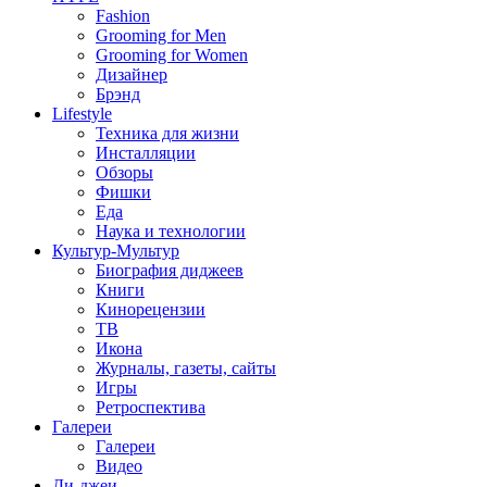
Fashion
Grooming for Men
Grooming for Women
Дизайнер
Брэнд
Lifestyle
Техника для жизни
Инсталляции
Обзоры
Фишки
Еда
Наука и технологии
Культур-Мультур
Биография диджеев
Книги
Кинорецензии
ТВ
Икона
Журналы, газеты, сайты
Игры
Ретроспектива
Галереи
Галереи
Видео
Ди-джеи