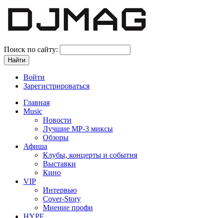
Поиск по сайту:
Войти
Зарегистрироваться
Главная
Music
Новости
Лучшие MP-3 миксы
Обзоры
Афиша
Клубы, концерты и события
Выставки
Кино
VIP
Интервью
Cover-Story
Мнение профи
HYPE