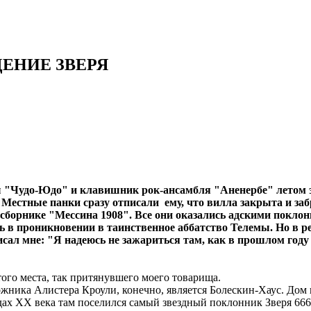
ДЕНИЕ ЗВЕРЯ
ы "Чудо-Юдо" и клавишник рок-ансамбля "Аненербе" летом э
у. Местные панки сразу отписали ему, что вилла закрыта и за
сборнике "Мессина 1908". Все они оказались адскими покло
 в проникновении в таинственное аббатство Телемы. Но в ре
ал мне: "Я надеюсь не зажариться там, как в прошлом году 
 места, так притянувшего моего товарища.
жника Алистера Кроули, конечно, является Болескин-Хаус. Дом 
годах ХХ века там поселился самый звездный поклонник Зверя 6