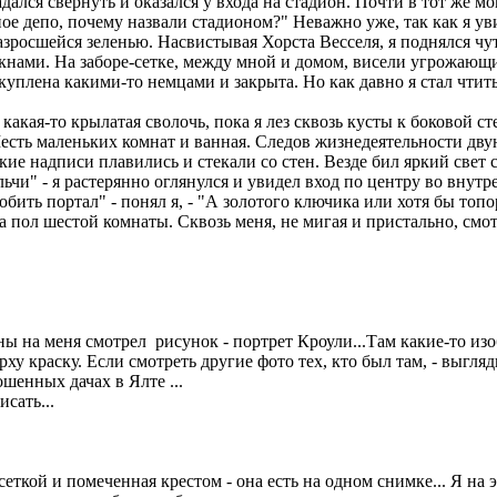
адался свернуть и оказался у входа на стадион. Почти в тот же 
ное депо, почему назвали стадионом?" Неважно уже, так как я у
росшейся зеленью. Насвистывая Хорста Весселя, я поднялся чут
кнами. На заборе-сетке, между мной и домом, висели угрожающие
уплена какими-то немцами и закрыта. Но как давно я стал чтит
кая-то крылатая сволочь, пока я лез сквозь кусты к боковой сте
Шесть маленьких комнат и ванная. Следов жизнедеятельности дв
кие надписи плавились и стекали со стен. Везде бил яркий свет
ьчи" - я растерянно оглянулся и увидел вход по центру во вну
бить портал" - понял я, - "А золотого ключика или хотя бы топор
на пол шестой комнаты. Сквозь меня, не мигая и пристально, смо
тены на меня смотрел рисунок - портрет Кроули...Там какие-то и
у краску. Если смотреть другие фото тех, кто был там, - выгляд
ошенных дачах в Ялте ...
сать...
еткой и помеченная крестом - она есть на одном снимке... Я на 