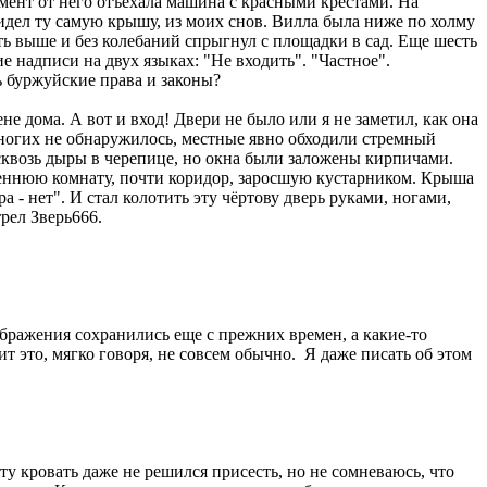
момент от него отъехала машина с красными крестами. На
видел ту самую крышу, из моих снов. Вилла была ниже по холму
ь выше и без колебаний спрыгнул с площадки в сад. Еще шесть
 надписи на двух языках: "Не входить". "Частное".
ь буржуйские права и законы?
не дома. А вот и вход! Двери не было или я не заметил, как она
уногих не обнаружилось, местные явно обходили стремный
 сквозь дыры в черепице, но окна были заложены кирпичами.
треннюю комнату, почти коридор, заросшую кустарником. Крыша
а - нет". И стал колотить эту чёртову дверь руками, ногами,
трел Зверь666.
зображения сохранились еще с прежних времен, а какие-то
ит это, мягко говоря, не совсем обычно. Я даже писать об этом
эту кровать даже не решился присесть, но не сомневаюсь, что