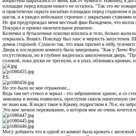
аборигены шарахались от меня, как от чумного. Наконец, я дог
площадке перед входом никого не осталось. "Так это же пожар
и практически скрыта насыпью площадки перед стадионом и раз
шагов, и я увидел небольшое строение с закрытыми ставнями о
Не зря предупреждал меня местный фаш Вальдемон, что вилла к
Покурил и принял окончательное решение.
Колючки и бутылочные осколки впились в тело, больно жалила ка
открылась. Вошел. Повсюду был хаос и мерзость запустения. 
домик стороной. Cушило так, что язык прилип к нёбу, телемитс
Дверь в последнюю комнату была замурована. "Как у Лючо Фул
отсутствовала, но в глубине виднелась заколоченная дверь. "Про
головой, пока доски не треснули, и я упал, обливаясь кровью, 
P.S.
Но это было не мое отражение...
Ведь там нет стекол и зеркал - это заброшенное здание, и со с
замазаны и вновь появились, проступив сквозь нанесенную сверх
не знаю как. Я видел такое в Крыму, подростком в 70-е, на забр
Это мое личное переживание, о котором мне не очень хочется пи
Могу добавить что в одной из комнат была кровать с железной с