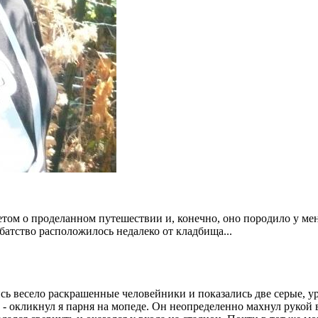
етом о проделанном путешествии и, конечно, оно породило у м
ббатство расположилось недалеко от кладбища...
ь весело раскрашенные человейники и показались две серые, 
 - окликнул я парня на мопеде. Он неопределенно махнул рукой