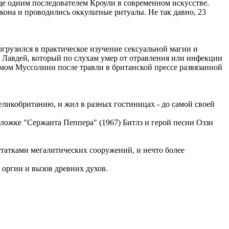
е одним последователем Кроули в современном искусстве.
акона и проводились оккультные ритуалы. Не так давно, 23
огрузился в практическое изучение сексуальной магии и
ь Лавдей, который по слухам умер от отравления или инфекции
имом Муссолини после травли в британской прессе развязанной
еликобританию, и жил в разных гостиницах - до самой своей
ложке "Сержанта Пеппера" (1967) Битлз и герой песни Оззи
статками мегалитических сооружений, и нечто более
е оргии и вызов древних духов.