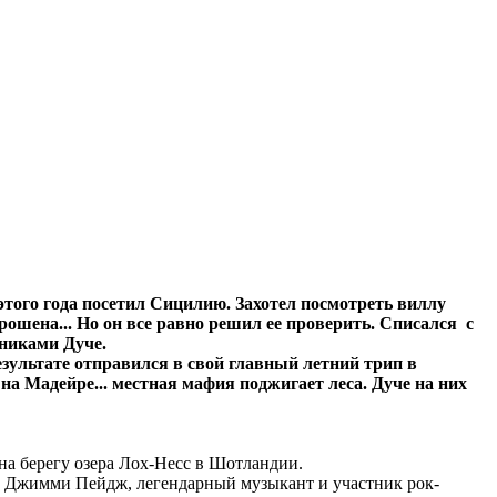
того года посетил Сицилию. Захотел посмотреть виллу
брошена... Но он все равно решил ее проверить. Списался с
нниками Дуче.
зультате отправился в свой главный летний трип в
на Мадейре... местная мафия поджигает леса. Дуче на них
на берегу озера Лох-Несс в Шотландии.
66 Джимми Пейдж, легендарный музыкант и участник рок-