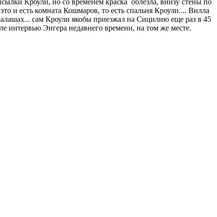
сылки Кроули, но со временем краска облезла, внизу стены по
то и есть комната Кошмаров, то есть спальня Кроули.... Вилла
шалашах... сам Кроули якобы приезжал на Сицилию еще раз в 45
теле интервью Энгера недавнего времени, на том же месте.