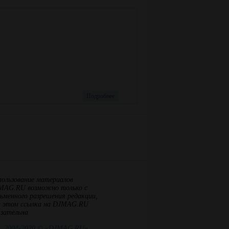
Номер:
101
Месяц:
Декабрь-
Февраль
Год:
2018-2019
Подробнее
пользование материалов
MAG.RU возможно только с
ьменного разрешения редакции,
и этом ссылка на DJMAG.RU
язательна
2004-2020 © «DJMAG.RU»