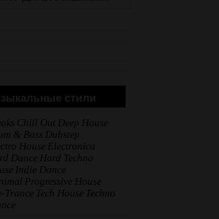
зыкальные стили
eaks
Chill Out
Deep House
um & Bass
Dubstep
ectro House
Electronica
rd Dance
Hard Techno
use
Indie Dance
nimal
Progressive House
y-Trance
Tech House
Techno
ance