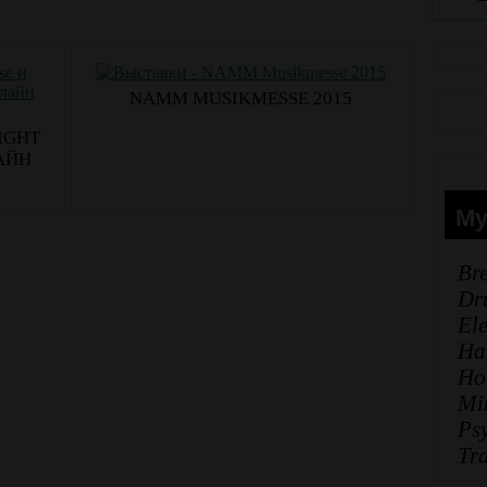
NAMM MUSIKMESSE 2015
IGHT
АЙН
Му
Br
Dr
El
Ha
Ho
Mi
Ps
Tr