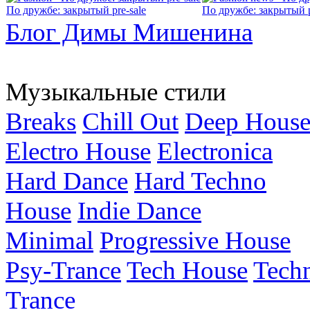
По дружбе: закрытый pre-sale
По дружбе: закрытый p
Блог Димы Мишенина
Музыкальные стили
Breaks
Chill Out
Deep Hous
Electro House
Electronica
Hard Dance
Hard Techno
House
Indie Dance
Minimal
Progressive House
Psy-Trance
Tech House
Tech
Trance