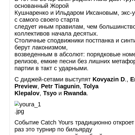
основанный Жорой
Кушнаренко и Ильдаром Иксановым, экс-у
с самого своего старта
следует иным правилам, чем большинств
коллективов начала десятых.
Столичные сподвижники постпанка и синт
берут лаконизмом,
возведенным в абсолют: порядковые номе
релизов, емкие песни без лишних метафор
партии в такт с ударными.
С диджей-сетами выступят
Kovyazin D
.,
E
Preview
,
Petr Tiagunin
,
Tolya
Klepalov
,
Tsyo
и
Rwanda
.
Событие Catch Yours традиционно откроет 
раз это турнир по бильярду