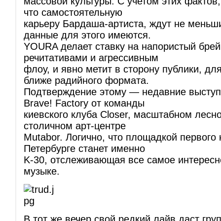
массовой культуры. С учетом этих фактов,
что самостоятельную
карьеру Бардаша-артиста, ждут не меньш
данные для этого имеются.
YOURA делает ставку на напористый брей
речитативами и агрессивным
флоу, и явно метит в сторону публики, дл
ближе радийного формата.
Подтверждение этому — недавние выступ
Brave! Factory от команды
киевского клуба Closer, масштабном лесно
столичном арт-центре
Mutabor. Логично, что площадкой первого
Петербурге станет именно
K-30, отслеживающая все самое интересно
музыке.
В тот же вечер свой редкий лайв даст гру