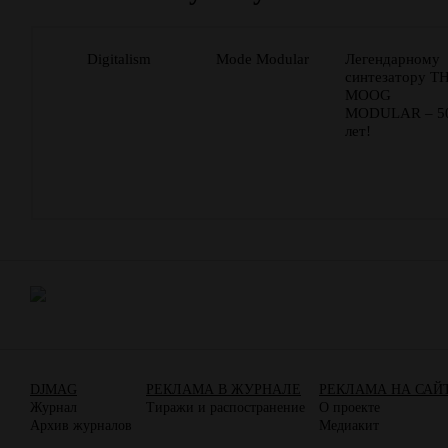
Digitalism
Mode Modular
Легендарному
синтезатору T
MOOG
MODULAR – 5
лет!
DJMAG
РЕКЛАМА В ЖУРНАЛЕ
РЕКЛАМА НА САЙ
Журнал
Тиражи и распостранение
О проекте
Архив журналов
Медиакит